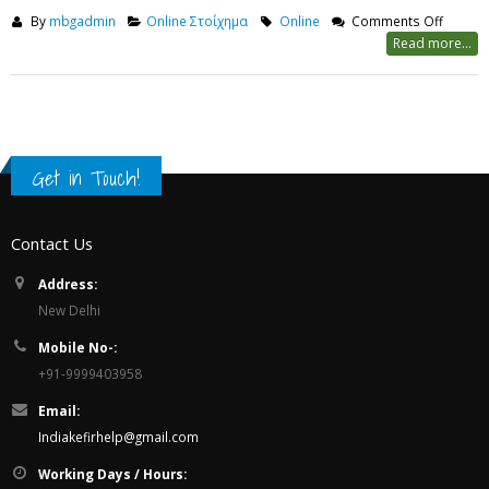
on
By
mbgadmin
Online Στοίχημα
Online
Comments Off
How
Read more...
to
Get
Started
at
the
Get in Touch!
Casino
A
Beginne
Guide
Contact Us
with
Velobe
Address:
Online
New Delhi
Mobile No-:
+91-9999403958
Email:
Indiakefirhelp@gmail.com
Working Days / Hours: