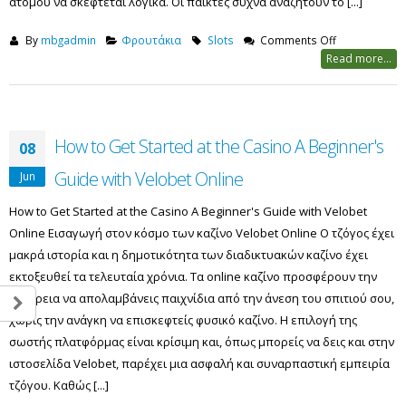
ατόμου να σκέφτεται λογικά. Οι παίκτες συχνά αναζητούν το [...]
on
By
mbgadmin
Φρουτάκια
Slots
Comments Off
Psychological
Read more...
Effects
of
Gambling
How
How to Get Started at the Casino A Beginner's
08
New
Slots
Guide with Velobet Online
Jun
Influence
the
How to Get Started at the Casino A Beginner's Guide with Velobet
Feeling
Online Εισαγωγή στον κόσμο των καζίνο Velobet Online Ο τζόγος έχει
of
μακρά ιστορία και η δημοτικότητα των διαδικτυακών καζίνο έχει
Luck
εκτοξευθεί τα τελευταία χρόνια. Τα online καζίνο προσφέρουν την
ευχέρεια να απολαμβάνεις παιχνίδια από την άνεση του σπιτιού σου,
χωρίς την ανάγκη να επισκεφτείς φυσικό καζίνο. Η επιλογή της
σωστής πλατφόρμας είναι κρίσιμη και, όπως μπορείς να δεις και στην
ιστοσελίδα Velobet, παρέχει μια ασφαλή και συναρπαστική εμπειρία
τζόγου. Καθώς [...]