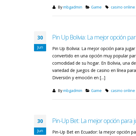
By
mbgadmin
Game
casino online
Pin Up Bolivia: La mejor opción para
30
Jun
Pin Up Bolivia: La mejor opción para jugar 
convertido en una opción muy popular para
comodidad de su hogar. En Bolivia, una de
variedad de juegos de casino en línea par
Diversión y emoción en [...]
By
mbgadmin
Game
casino online
Pin-Up Bet: La mejor opción para 
30
Jun
Pin-Up Bet en Ecuador: la mejor opción pa