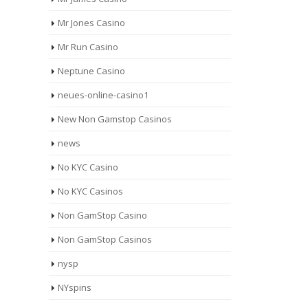
Mr Jones Casino
Mr Run Casino
Neptune Casino
neues-online-casino1
New Non Gamstop Casinos
news
No KYC Casino
No KYC Casinos
Non GamStop Casino
Non GamStop Casinos
nysp
NYspins