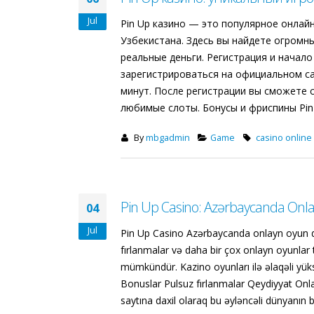
Jul
Pin Up казино — это популярное онлайн
Узбекистана. Здесь вы найдете огромн
реальные деньги. Регистрация и начало
зарегистрироваться на официальном са
минут. После регистрации вы сможете с
любимые слоты. Бонусы и фриспины Pin U
By
mbgadmin
Game
casino online
Pin Up Casino: Azərbaycanda Onla
04
Jul
Pin Up Casino Azərbaycanda onlayn oyun d
fırlanmalar və daha bir çox onlayn oyunlar
mümkündür. Kazino oyunları ilə əlaqəli yüks
Bonuslar Pulsuz fırlanmalar Qeydiyyat Onl
saytına daxil olaraq bu əyləncəli dünyanın bi