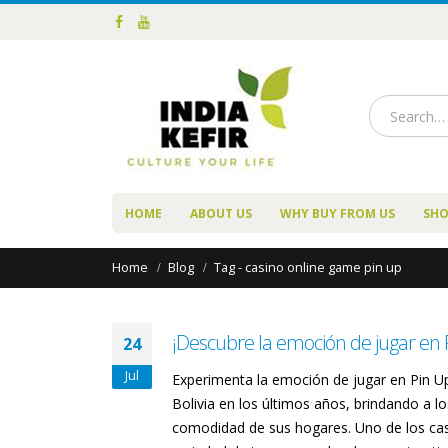
HOME
ABOUT US
WHY BUY FROM US
SH
Home
Blog
Tag -
casino online game pin up
¡Descubre la emoción de jugar en 
24
Jul
Experimenta la emoción de jugar en Pin Up
Bolivia en los últimos años, brindando a l
comodidad de sus hogares. Uno de los cas