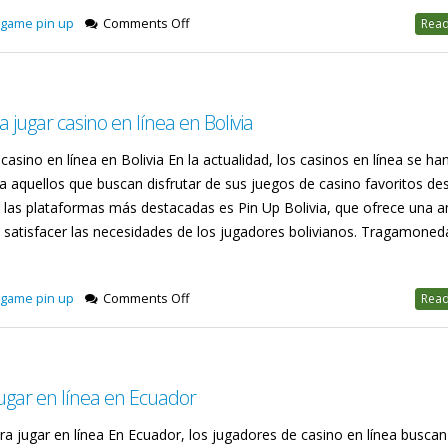
on
 game pin up
Comments Off
Read
Pin
Up
Casino:
Azərbaycanda
 jugar casino en línea en Bolivia
Onlayn
Oyunların
casino en línea en Bolivia En la actualidad, los casinos en línea se ha
Ən
 aquellos que buscan disfrutar de sus juegos de casino favoritos des
Yaxşı
 las plataformas más destacadas es Pin Up Bolivia, que ofrece una a
Adresi
a satisfacer las necesidades de los jugadores bolivianos. Tragamoned
on
 game pin up
Comments Off
Read
Pin
Up
Bolivia:
La
jugar en línea en Ecuador
mejor
opción
ra jugar en línea En Ecuador, los jugadores de casino en línea busca