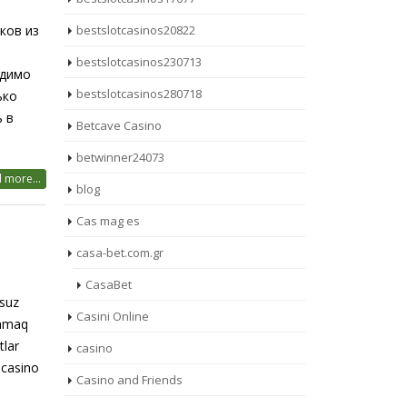
ков из
bestslotcasinos20822
bestslotcasinos230713
одимо
bestslotcasinos280718
ько
ь в
Betcave Casino
betwinner24073
 more...
blog
Cas mag es
casa-bet.com.gr
CasaBet
lsuz
Casini Online
namaq
tlar
casino
 casino
Casino and Friends