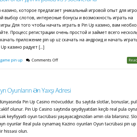
–
O‘zbekiston
-казино, которое предлагает уникальный игровой опыт для игро
uchun
ый выбор слотов, интересные бонусы и возможность играть на
eng
 игры Для того чтобы начать играть в Pin Up казино, вам необх
yaxshi
йте. Процесс регистрации очень простой и займет всего нескол
tanlov!
качать приложение pin up uz скачать на андроид и начать играт
p казино радует [...]
on
 game pin up
Comments Off
Read
Pin
Up
казино:
уникальный
yn Oyunların Ən Yaxşı Adresi
игровой
опыт
ünyasında Pin Up Casino mövcuddur. Bu saytda slotlar, bonuslar, pu
для
 təklif olunur. Pin Up Casino saytında qeydiyyatdan keçib real pula oy
игроков
ək keyfiyyətli oyun təcrübəsi yaşayacağınızdan əmin ola bilərsiniz. Slo
из
ayn oyunlar Real pula oynamaq Kazino oyunları Oyun təcrübəsi pin up
Узбекистана
r hissəsi olun.