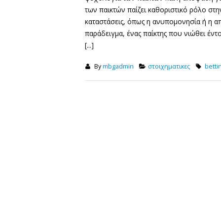
των παικτών παίζει καθοριστικό ρόλο στ
καταστάσεις, όπως η ανυπομονησία ή η α
παράδειγμα, ένας παίκτης που νιώθει έντ
[...]
By
mbgadmin
στοιχηματικες
betti