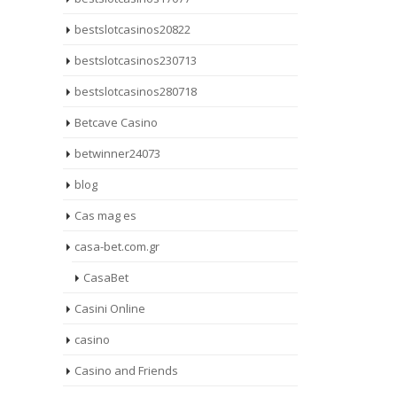
bestslotcasinos20822
bestslotcasinos230713
bestslotcasinos280718
Betcave Casino
betwinner24073
blog
Cas mag es
casa-bet.com.gr
CasaBet
Casini Online
casino
Casino and Friends