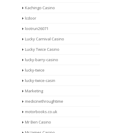
Kachingo Casino
lcdoor
lootrun26071
Lucky Carnival Casino
Lucky Twice Casino
lucky-barry-casino
lucky-twice
lucky-twice-casin
Marketing
medicinethroughtime
motorbooks.co.uk
Mr Ben Casino
Mr James Casino