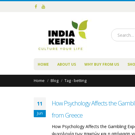
HOME
ABOUT US
WHY BUY FROM US
SH
Home
Blog
Tag -
betting
How Psychology Affects the Gamblin
11
Jun
from Greece
How Psychology Affects the Gambling Expe
ψυχολογία των παικτών και η απόφαση γι