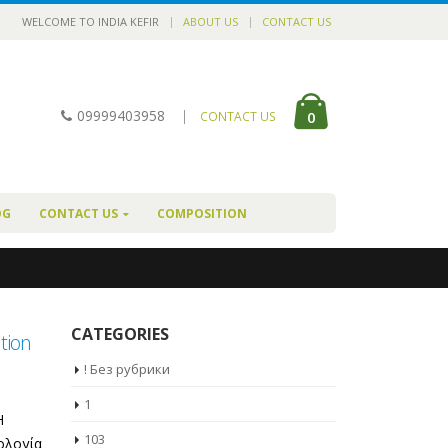
|
WELCOME TO INDIA KEFIR
ABOUT US
CONTACT US
09999403958
|
0
CONTACT US
OG
CONTACT US
COMPOSITION
CATEGORIES
tion
! Без рубрики
1
Η
103
ολογία