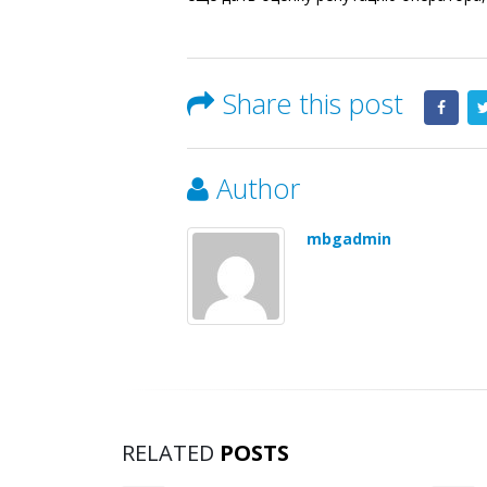
Share this post
Author
mbgadmin
RELATED
POSTS