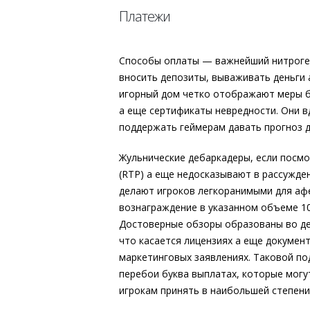
Платежи
Способы оплаты — важнейший нитроге
вносить депозиты, вываживать деньги 
игорный дом четко отображают меры бе
а еще сертификаты невредности. Они 
поддержать геймерам давать прогноз 
Жульнические дебаркадеры, если посмо
(RTP) а еще недосказывают в рассужде
делают игроков легкоранимыми для аф
вознаграждение в указанном объеме 10
Достоверные обзоры образованы во де
что касается лицензиях а еще докумен
маркетинговых заявлениях. Таковой по
перебои буква выплатах, которые могу
игрокам принять в наибольшей степени