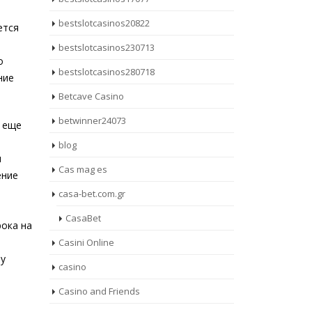
bestslotcasinos20822
ется
bestslotcasinos230713
о
bestslotcasinos280718
ние
Betcave Casino
betwinner24073
 еще
blog
я
Cas mag es
ение
casa-bet.com.gr
CasaBet
рока на
Casini Online
му
casino
Casino and Friends