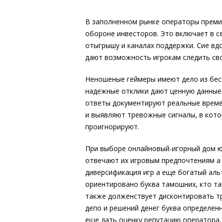
В заполненном рынке операторы преми
обороне инвесторов. Это включает в с
отыгрышу и каналах поддержки. Сие вд
дают возможность игрокам следить сво
Неношеные геймеры имеют дело из бес
надежные отклики дают ценную данные 
ответы документируют реальные време
и выявляют тревожные сигналы, в кото
проигнорируют.
При выборе онлайновый-игорный дом ю
отвечают их игровым предпочтениям а е
диверсификация игр а еще богатый аль
ориентировано буква тамошних, кто т
также долженствует дисконтировать т
депо и решений денег буква определен
еще дать оценку репутацию оператора,