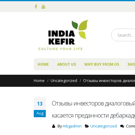
HOME
ABOUT US
WHY BUY FROM US
SH
Home
Uncategorized
Отзывы инвесторов диалог
Отзывы инвесторов диалоговый-
13
Aug
касается преданности дебарка
By
mbgadmin
Uncategorized
Comm