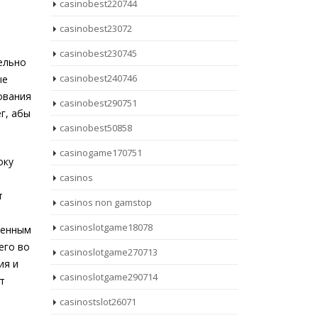
casinobest220744
casinobest23072
casinobest230745
ельно
casinobest240746
ые
ования
casinobest290751
г, абы
casinobest50858
casinogame170751
оку
casinos
т
casinos non gamstop
casinoslotgame18078
сенным
его во
casinoslotgame270713
ия и
casinoslotgame290714
т
casinostslot26071