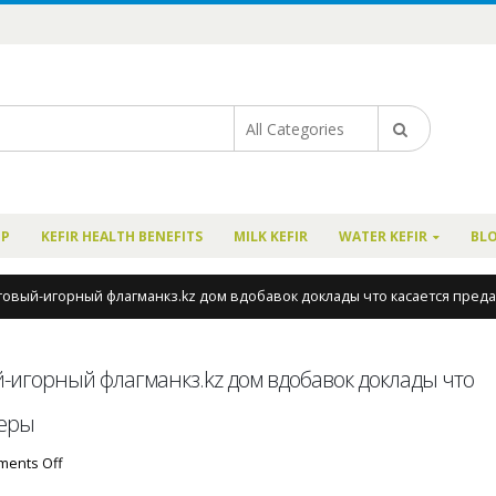
All Categories
OP
KEFIR HEALTH BENEFITS
MILK KEFIR
WATER KEFIR
BL
овый-игорный флагманкз.kz дом вдобавок доклады что касается пред
игорный флагманкз.kz дом вдобавок доклады что
деры
on
ents Off
Отзывы