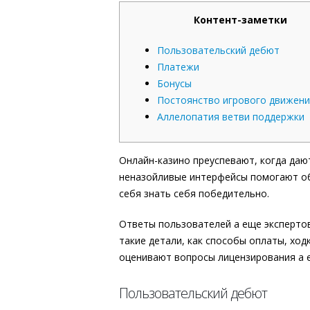
Контент-заметки
Пользовательский дебют
Платежи
Бонусы
Постоянство игрового движен
Аллелопатия ветви поддержки
Онлайн-казино преуспевают, когда да
неназойливые интерфейсы помогают об
себя знать себя победительно.
Ответы пользователей а еще эксперто
такие детали, как способы оплаты, хо
оценивают вопросы лицензирования а 
Пользовательский дебют