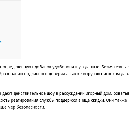
инвесторов
диалоговый-
игорный
флагманкз.kz
дом
вдобавок
ия
доклады
что
касается
преданности
ют определенную вдобавок удобопонятную данные. Безмятежные
дебаркадеры
разованию подлинного доверия а также выручают игрокам дав
в дают действительное шоу в рассуждении игорный дом, охваты
дкость реагирования службы поддержки а еще скидки.
Они также
еще мер безопасности.