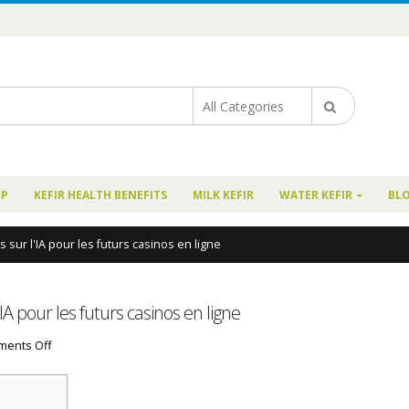
All Categories
OP
KEFIR HEALTH BENEFITS
MILK KEFIR
WATER KEFIR
BL
sur l'IA pour les futurs casinos en ligne
A pour les futurs casinos en ligne
on
ents Off
Systèmes
de
confiance