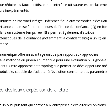
ur réduire les faux positifs, et son interface utilisateur est parfaiteme
eurs inexpérimentés.
uriste de l'aéronef intègre l'inférence floue aux méthodes d'évaluat
lance et la mise à jour continues de l'indice de confiance (IQ) en fo
 dans un système temps réel. Elle permet également d'attribuer
ctéristiques de la confiance (notamment la confidentialité) à un IQ en
rence.
numérique offre un avantage unique par rapport aux approches
oue à la méthode du jumeau numérique pour une évaluation plus globale
ctants. Cette approche anthropologique permet de développer une m
t modulable, capable de s’adapter à l’évolution constante des paramètre
 des lieux d'expédition de la lettre
un outil puissant qui permet aux entreprises d'exploiter les opinions 