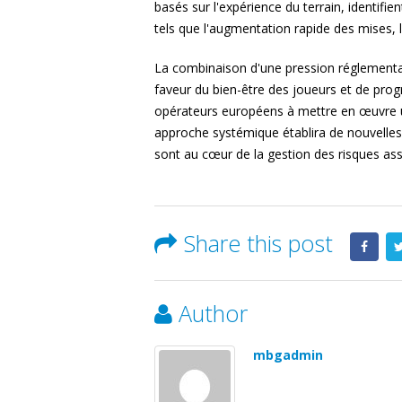
basés sur l'expérience du terrain, identif
tels que l'augmentation rapide des mises, 
La combinaison d'une pression réglementa
faveur du bien-être des joueurs et de progrès
opérateurs européens à mettre en œuvre u
approche systémique établira de nouvelles
sont au cœur de la gestion des risques assi
Share this post
Author
mbgadmin