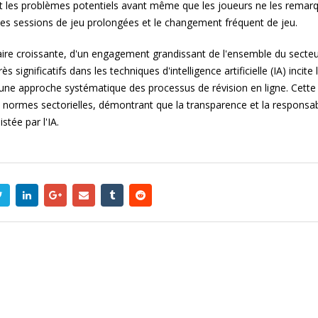
ient les problèmes potentiels avant même que les joueurs ne les remar
les sessions de jeu prolongées et le changement fréquent de jeu.
ire croissante, d'un engagement grandissant de l'ensemble du secteu
 significatifs dans les techniques d'intelligence artificielle (IA) incite 
ne approche systématique des processus de révision en ligne. Cette
 normes sectorielles, démontrant que la transparence et la responsabi
stée par l'IA.