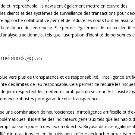
ide et irréprochable. Ils devraient également mettre en œuvre des
es clients et des systèmes de surveillance des transactions pour déc
te approche collaborative permet de réduire les coûts tout en assuran
a résilience de l'entreprise. Elle permet également de mieux identifier
d'analyse traditionnels, tels que l'usurpation d'identité de personnes 
s météorologiques
lue vers plus de transparence et de responsabilité, l'intelligence artific
ente des limites de jeu responsable. Cela permet de réduire les risque
 de jeux respectent les meilleures pratiques du secteur. Adli insiste é
vernance robustes pour garantir cette transparence.
se une combinaison de neurosciences, d'intelligence artificielle et d'e
lématiques. Il identifie des indicateurs généraux tels que les habitu
emps passé à jouer à des jeux à objectifs. Biryusa détecte également
lité d'interactions en jeu. Autoiris peut même déclencher proactivem