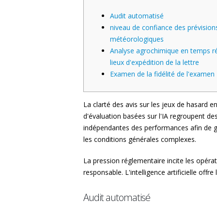
Audit automatisé
niveau de confiance des prévision
météorologiques
Analyse agrochimique en temps ré
lieux d'expédition de la lettre
Examen de la fidélité de l'examen
La clarté des avis sur les jeux de hasard e
d'évaluation basées sur l'IA regroupent des
indépendantes des performances afin de g
les conditions générales complexes.
La pression réglementaire incite les opér
responsable. L'intelligence artificielle offr
Audit automatisé