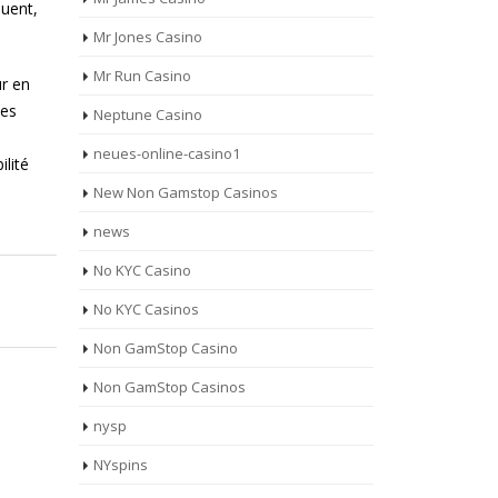
quent,
Mr Jones Casino
Mr Run Casino
r en
les
Neptune Casino
neues-online-casino1
lité
New Non Gamstop Casinos
news
No KYC Casino
No KYC Casinos
Non GamStop Casino
Non GamStop Casinos
nysp
NYspins