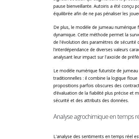
pause bienveillante. Autoiris a été conçu po
équilibrée afin de ne pas pénaliser les jou
De plus, le modèle de jumeau numérique fut
dynamique. Cette méthode permet la surveil
de l'évolution des paramètres de sécurité
l'interdépendance de diverses valeurs cara
analysant leur impact sur l'axoïde de préfé
Le modèle numérique futuriste de jumeau 
traditionnelles : il combine la logique fl
propositions parfois obscures des contra
d’évaluation de la fiabilité plus précise e
sécurité et des attributs des données.
Analyse agrochimique en temps réel
L'analyse des sentiments en temps réel est 