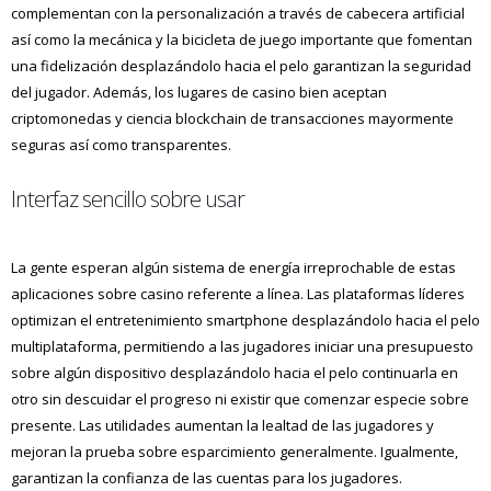
complementan con la personalización a través de cabecera artificial
así­ como la mecánica y la bicicleta de juego importante que fomentan
una fidelización desplazándolo hacia el pelo garantizan la seguridad
10 Top Online slots games for real
Zaczerpnij 150 Pln bonusu jak i
del jugador. Además, los lugares de casino bien aceptan
Money 2026, Experimented with &
również darmowe spiny
criptomonedas y ciencia blockchain de transacciones mayormente
Looked at
August 7, 2026
seguras así­ como transparentes.
August 7, 2026
Zaczerpnij 150 Zł bonusu i bezp
Interfaz sencillo sobre usar
Păcănele 77777: Sloturi Online
spiny
deasupra România
August 7, 2026
August 7, 2026
La gente esperan algún sistema de energía irreprochable de estas
Rotiri Gratuite Ci Achitare în 202
aplicaciones sobre casino referente a línea. Las plataformas líderes
Cazinouri Noi 2026 Lista Top 73
cazino online
optimizan el entretenimiento smartphone desplazándolo hacia el pelo
Cazinouri Online Romania
August 7, 2026
multiplataforma, permitiendo a las jugadores iniciar una presupuesto
August 7, 2026
sobre algún dispositivo desplazándolo hacia el pelo continuarla en
otro sin descuidar el progreso ni existir que comenzar especie sobre
presente. Las utilidades aumentan la lealtad de las jugadores y
mejoran la prueba sobre esparcimiento generalmente. Igualmente,
garantizan la confianza de las cuentas para los jugadores.