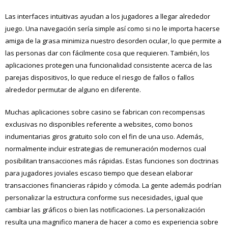
Las interfaces intuitivas ayudan a los jugadores a llegar alrededor
juego. Una navegación serí­a simple así­ como si no le importa hacerse
amiga de la grasa minimiza nuestro desorden ocular, lo que permite a
las personas dar con fácilmente cosa que requieren. También, los
aplicaciones protegen una funcionalidad consistente acerca de las
parejas dispositivos, lo que reduce el riesgo de fallos o fallos
alrededor permutar de alguno en diferente.
Muchas aplicaciones sobre casino se fabrican con recompensas
exclusivas no disponibles referente a websites, como bonos
indumentarias giros gratuito solo con el fin de una uso. Además,
normalmente incluir estrategias de remuneración modernos cual
posibilitan transacciones más rápidas. Estas funciones son doctrinas
para jugadores joviales escaso tiempo que desean elaborar
transacciones financieras rápido y cómoda. La gente además podrían
personalizar la estructura conforme sus necesidades, igual que
cambiar las gráficos o bien las notificaciones. La personalización
resulta una magnifico manera de hacer a como es experiencia sobre