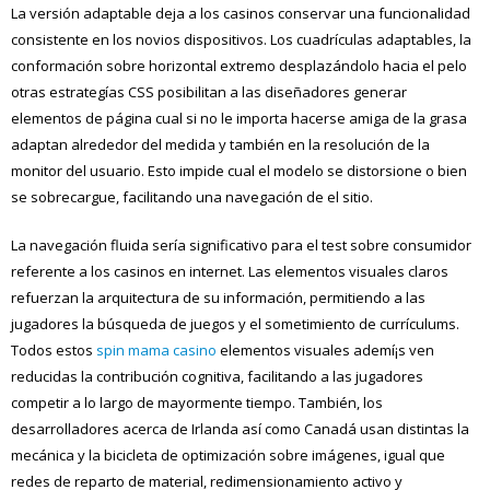
La versión adaptable deja a los casinos conservar una funcionalidad
consistente en los novios dispositivos. Los cuadrículas adaptables, la
conformación sobre horizontal extremo desplazándolo hacia el pelo
otras estrategías CSS posibilitan a las diseñadores generar
elementos de página cual si no le importa hacerse amiga de la grasa
adaptan alrededor del medida y también en la resolución de la
monitor del usuario. Esto impide cual el modelo se distorsione o bien
se sobrecargue, facilitando una navegación de el sitio.
La navegación fluida serí­a significativo para el test sobre consumidor
referente a los casinos en internet. Las elementos visuales claros
refuerzan la arquitectura de su información, permitiendo a las
jugadores la búsqueda de juegos y el sometimiento de currículums.
Todos estos
spin mama casino
elementos visuales ademí¡s ven
reducidas la contribución cognitiva, facilitando a las jugadores
competir a lo largo de mayormente tiempo. También, los
desarrolladores acerca de Irlanda así­ como Canadá usan distintas la
mecánica y la bicicleta de optimización sobre imágenes, igual que
redes de reparto de material, redimensionamiento activo y