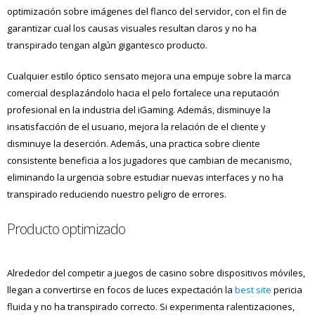
optimización sobre imágenes del flanco del servidor, con el fin de
garantizar cual los causas visuales resultan claros y no ha
transpirado tengan algún gigantesco producto.
Cualquier estilo óptico sensato mejora una empuje sobre la marca
comercial desplazándolo hacia el pelo fortalece una reputación
profesional en la industria del iGaming. Además, disminuye la
insatisfacción de el usuario, mejora la relación de el cliente y
disminuye la deserción. Además, una practica sobre cliente
consistente beneficia a los jugadores que cambian de mecanismo,
eliminando la urgencia sobre estudiar nuevas interfaces y no ha
transpirado reduciendo nuestro peligro de errores.
Producto optimizado
Alrededor del competir a juegos de casino sobre dispositivos móviles,
llegan a convertirse en focos de luces expectación la
best site
pericia
fluida y no ha transpirado correcto. Si experimenta ralentizaciones,